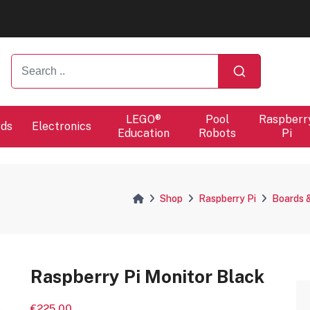
ers will proceed at 10 / 08.
LEGO®
Pool
Raspberr
rds
Electronics
Education
Robots
Pi
Shop
Raspberry Pi
Boards 
Raspberry Pi Monitor Black
€225.00