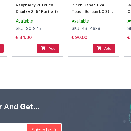
Raspberry Pi Touch
7inch Capacitive
R
Display 2 (5” Portrait)
Touch Screen LCD (H),
C
1024×600, HDMI, IPS,
Available
Available
A
Various Systems
SKU : SC1975
SKU : 48-14628
S
Support
€ 84.00
€ 90.00
€
Add
Add
 And Get...
Subscribe