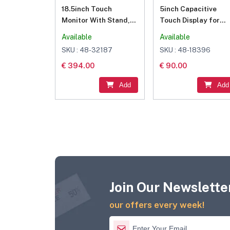
18.5inch Touch
5inch Capacitive
Monitor With Stand,
Touch Display for
1920 × 1080
Raspberry Pi, DSI
Available
Available
Resolution, 120Hz
Interface, 800×480
SKU : 48-32187
SKU : 48-18396
Refresh Rate, Mini
€ 394.00
€ 90.00
HDMI / Type-C Display
Ports, IPS Screen, 10-
Add
Add
Point Touch
Join Our Newsletter
our offers every week!