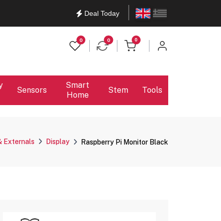
English
Ελληνικά
Deal Today
items in cart
0
0
0
y
Smart
Sensors
Stem
Tools
Home
& Externals
Display
Raspberry Pi Monitor Black