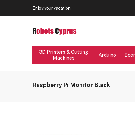
Enjoy your vacation!
Our store will be close from 04 / 08 - 09 / 08. Any Ord
Enjoy your vacation!
3D Printers & Cutting
Arduino
Boa
Machines
Raspberry Pi Monitor Black