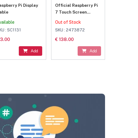
aspberry Pi Display
Official Raspberry Pi
able
7 Touch Screen
Display with 10 Finger
vailable
Out of Stock
Capacitive Touch
KU : SC1131
SKU : 2473872
 3.00
€ 138.00
Add
Add