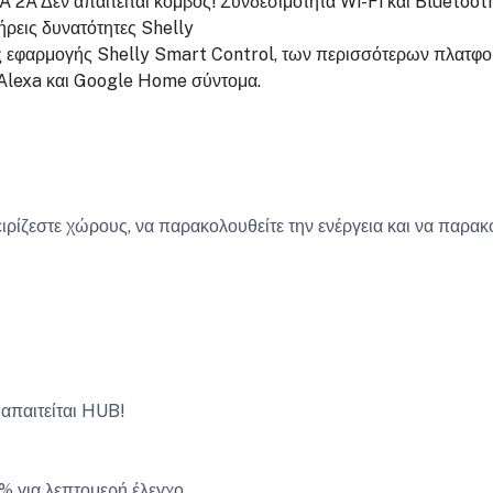
 A 2A
Δεν απαιτείται κόμβος!
Συνδεσιμότητα Wi-Fi και Bluetoot
ήρεις δυνατότητες Shelly
 εφαρμογής Shelly Smart Control, των περισσότερων πλατφο
Alexa και Google Home σύντομα.
ιρίζεστε χώρους, να παρακολουθείτε την ενέργεια και να παρα
 απαιτείται HUB!
% για λεπτομερή έλεγχο.