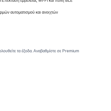
h
Επέκταση εμβέλειας Wi-Fi και πύλη BLE
ρμών αυτοματισμού και ανοιχτών
κολουθείτε τα έξοδα. Αναβαθμίστε σε Premium