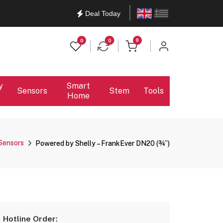
English
Ελληνικά
Deal Today
items in cart
0
0
0
y
Smart
Sensors
Stem
Tools
Home
Sensors
Powered by Shelly – FrankEver DN20 (¾”)
Hotline Order: