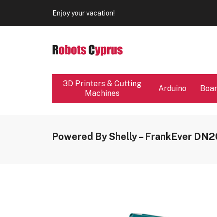
Enjoy your vacation!
Our store will be close from 04 / 08 - 09 / 08. Any Ord
Enjoy your vacation!
3D Printers & Cutting
Arduino
Boa
Machines
Powered By Shelly – FrankEver DN2