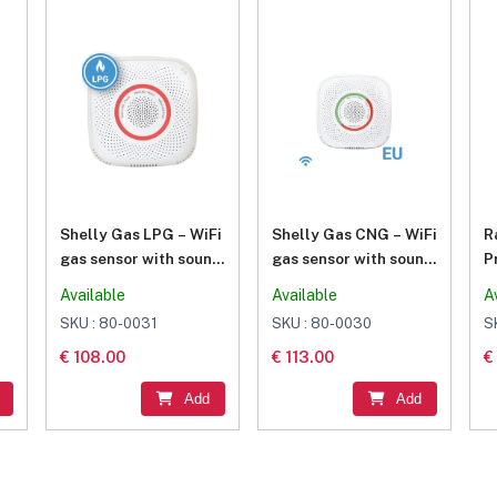
Shelly Gas LPG – WiFi
Shelly Gas CNG – WiFi
R
gas sensor with sound
gas sensor with sound
P
and light alarm
and light alarm
E
Available
Available
A
SKU : 80-0031
SKU : 80-0030
S
€ 108.00
€ 113.00
€
Add
Add