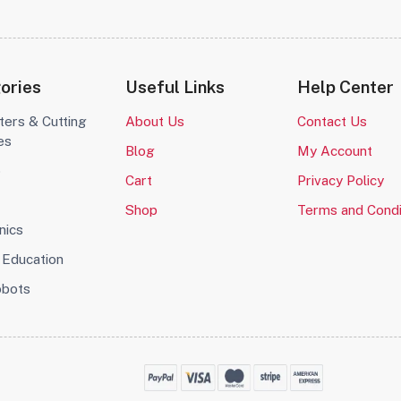
ories
Useful Links
Help Center
ters & Cutting
About Us
Contact Us
es
Blog
My Account
o
Cart
Privacy Policy
Shop
Terms and Condi
nics
Education
obots