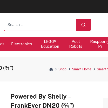
ers will proceed at 10 / 08.
LEGO®
Pool
Raspberr
rds
Electronics
Education
Robots
Pi
0 (¾”)
Shop
Smart Home
Smart 
Powered By Shelly –
FrankEver DN20 (¾”)