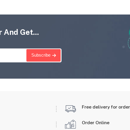
 And Get...
Subscribe
Free delivery for orde
Order Online