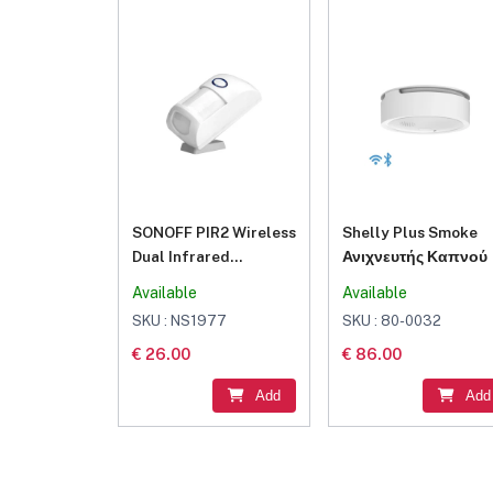
SONOFF PIR2 Wireless
Shelly Plus Smoke
Dual Infrared
Ανιχνευτής Καπνού
Detector 433Mhz RF
Available
Available
PIR Motion Sensor
SKU : NS1977
SKU : 80-0032
€ 26.00
€ 86.00
Add
Add