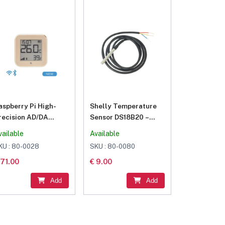
aspberry Pi High-
Shelly Temperature
recision AD/DA
Sensor DS18B20 –
xpansion Board
100cm
vailable
Available
KU : 80-0028
SKU : 80-0080
 71.00
€ 9.00
Add
Add