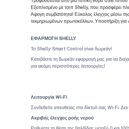
Τροφοδοτείται από μια τυπική θύρα USB τύπου
Εξοπλισμένο με τσιπ Shelly, που προσφέρει πλ
Άψογη συμβατότητα! Εύκολος έλεγχος μέσω της
τεκμηριωμένων πρωτοκόλλων. Υποστήριξη για 
ΕΦΑΡΜΟΓΗ SHELLY
Το Shelly Smart Control είναι δωρεάν!
Κατεβάστε τη δωρεάν εφαρμογή μας για να διαχε
για ακόμη περισσότερες λειτουργίες!
Λειτουργία Wi-Fi
Συνδεθείτε απευθείας στο δίκτυό σας Wi-Fi. Δεν
Ακριβής έλεγχος ροής νερού
Ρυθμίστε τη θέση της βαλβίδας μεταξύ 0 και 100