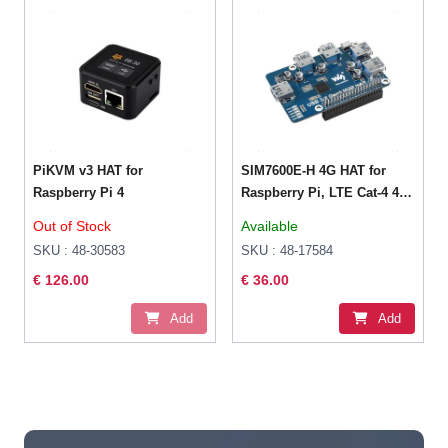
PiKVM v3 HAT for
SIM7600E-H 4G HAT for
Raspberry Pi 4
Raspberry Pi, LTE Cat-4 4G
/ 3G / 2G, GNSS, for
Out of Stock
Available
Europe, Southeast Asia,
SKU : 48-30583
SKU : 48-17584
West Asia, Africa
€ 126.00
€ 36.00
Add
Add