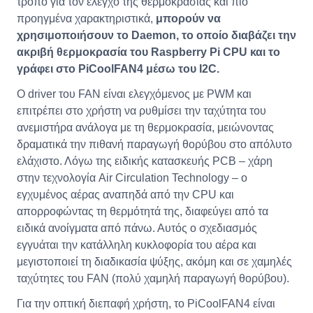
τρόπο για τον έλεγχο της θερμοκρασίας και πιο
προηγμένα χαρακτηριστικά,
μπορούν να
χρησιμοποιήσουν το Daemon, το οποίο διαβάζει την
ακριβή θερμοκρασία του Raspberry Pi CPU και το
γράφει στο PiCoolFAN4 μέσω του I2C.
Ο driver του FAN είναι ελεγχόμενος με PWM και
επιτρέπει στο χρήστη να ρυθμίσει την ταχύτητα του
ανεμιστήρα ανάλογα με τη θερμοκρασία, μειώνοντας
δραματικά την πιθανή παραγωγή θορύβου στο απόλυτο
ελάχιστο. Λόγω της ειδικής κατασκευής PCB – χάρη
στην τεχνολογία Air Circulation Technology – ο
εγχυμένος αέρας αναπηδά από την CPU και
απορροφώντας τη θερμότητά της, διαφεύγει από τα
ειδικά ανοίγματα από πάνω. Αυτός ο σχεδιασμός
εγγυάται την κατάλληλη κυκλοφορία του αέρα και
μεγιστοποιεί τη διαδικασία ψύξης, ακόμη και σε χαμηλές
ταχύτητες του FAN (πολύ χαμηλή παραγωγή θορύβου).
Για την οπτική διεπαφή χρήστη, το PiCoolFAN4 είναι