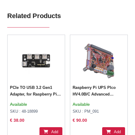
Related Products
PCIe TO USB 3.2 Gen1
Raspberry Pi UPS PIco
Adapter, for Raspberry Pi
HV4.0B/C Advanced
Compute Module 4 IO
Supports 5.5V~32VDC
Available
Available
Board, 4x HS USB
Solar Panels
SKU : 48-18899
SKU : PM_091
€ 38.00
€ 90.00
Add
Add