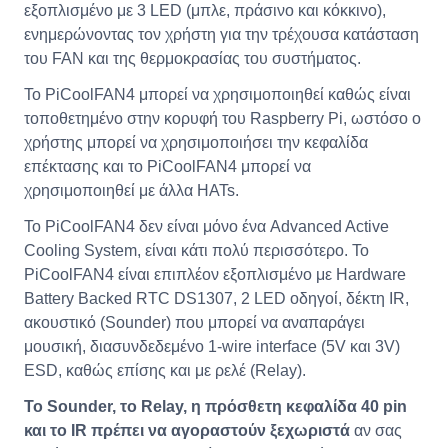
εξοπλισμένο με 3 LED (μπλε, πράσινο και κόκκινο),
ενημερώνοντας τον χρήστη για την τρέχουσα κατάσταση
του FAN και της θερμοκρασίας του συστήματος.
Το PiCoolFAN4 μπορεί να χρησιμοποιηθεί καθώς είναι
τοποθετημένο στην κορυφή του Raspberry Pi, ωστόσο ο
χρήστης μπορεί να χρησιμοποιήσει την κεφαλίδα
επέκτασης και το PiCoolFAN4 μπορεί να
χρησιμοποιηθεί με άλλα HATs.
Το PiCoolFAN4 δεν είναι μόνο ένα Advanced Active
Cooling System, είναι κάτι πολύ περισσότερο. Το
PiCoolFAN4 είναι επιπλέον εξοπλισμένο με Hardware
Battery Backed RTC DS1307, 2 LED οδηγοί, δέκτη IR,
ακουστικό (Sounder) που μπορεί να αναπαράγει
μουσική, διασυνδεδεμένο 1-wire interface (5V και 3V)
ESD, καθώς επίσης και με ρελέ (Relay).
Το Sounder, το Relay, η πρόσθετη κεφαλίδα 40 pin
και το IR πρέπει να αγοραστούν ξεχωριστά
αν σας